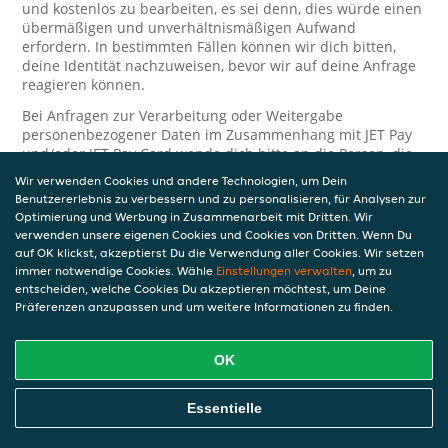
und kostenlos zu bearbeiten, es sei denn, dies würde einen
übermäßigen und unverhältnismäßigen Aufwand
erfordern. In bestimmten Fällen können wir dich bitten,
deine Identität nachzuweisen, bevor wir auf deine Anfrage
reagieren können.
Bei Anfragen zur Verarbeitung oder Weitergabe
personenbezogener Daten im Zusammenhang mit JET Pay
und/oder JET Pay Card wende dich bitte an die Person, die
dir das JET Pay-Guthaben gewährt (das kann dein
Wir verwenden Cookies und andere Technologien, um Dein
Arbeitgeber, Geschäftspartner usw. sein). Dies ist
Benutzererlebnis zu verbessern und zu personalisieren, für Analysen zur
erforderlich, da JET und die Person, die dir das Guthaben
Optimierung und Werbung in Zusammenarbeit mit Dritten. Wir
gewährt, eine separate Verantwortung für die Verarbeitung
verwenden unsere eigenen Cookies und Cookies von Dritten. Wenn Du
und den Schutz deiner personenbezogenen Daten haben.
auf OK klickst, akzeptierst Du die Verwendung aller Cookies. Wir setzen
immer notwendige Cookies. Wähle
Einstellungen verwalten
, um zu
Solltest du weitere Fragen oder Beschwerden in Bezug auf
entscheiden, welche Cookies Du akzeptieren möchtest, um Deine
die Verarbeitung deiner personenbezogenen Daten haben,
Präferenzen anzupassen und um weitere Informationen zu finden.
kontaktieren wir dich gerne. Wir würden uns auch über
Tipps oder Vorschläge zur Verbesserung unserer Erklärung
freuen.
OK
Sicherheit
Essentielle
JET nimmt den Schutz personenbezogener Daten sehr ernst